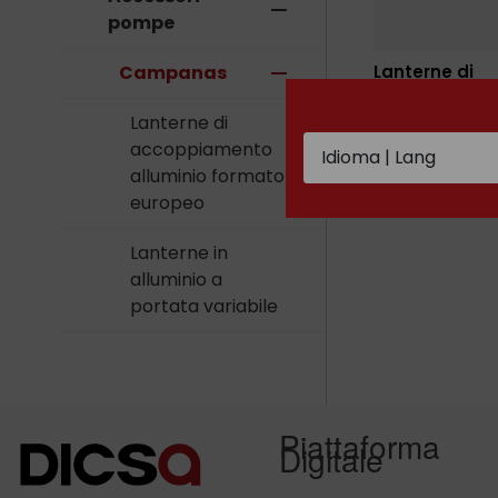
remove
pompe
Campanas
remove
Lanterne di
accoppiamen
alluminio for
Lanterne di
europeo
accoppiamento
alluminio formato
europeo
Lanterne in
alluminio a
portata variabile
Piattaforma
Digitale