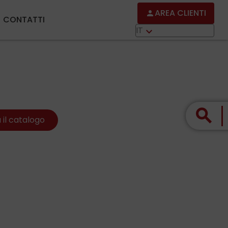
AREA CLIENTI
person
CONTATTI
IT
keyboard_arrow_down
search
 il catalogo