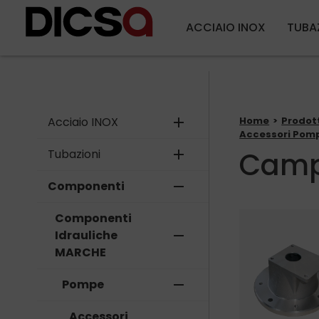
ACCIAIO INOX
TUBA
Acciaio INOX
add
Home
Prodot
Accessori Pom
Cam
Tubazioni
add
Componenti
remove
Componenti
Idrauliche
remove
MARCHE
Pompe
remove
Accessori