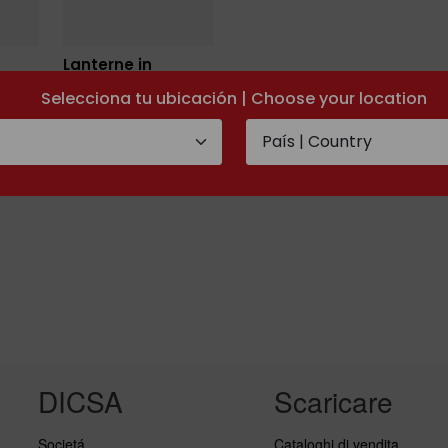
Lanterne in
to
alluminio a
Selecciona tu ubicación | Choose your location
mato
portata variabile
DICSA
Scaricare
Societá
Cataloghi di vendita