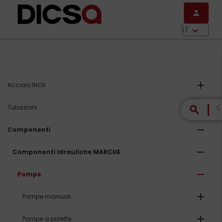
Salta al contenuto principale
person
menu
IT
keyboard_arrow_down
add
Acciaio INOX
add
Tubazioni
search
remove
Componenti
remove
Componenti Idrauliche MARCHE
remove
Pompe
add
Pompe manuali
add
Pompe a palette