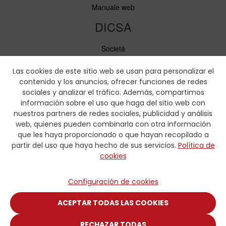
Manuale web
DICSA
Societá
Notizie ed Eventi
Servizi
Las cookies de este sitio web se usan para personalizar el
Codice di condotta
contenido y los anuncios, ofrecer funciones de redes
Responsabilità sociale
sociales y analizar el tráfico. Además, compartimos
información sobre el uso que haga del sitio web con
Scaricare
nuestros partners de redes sociales, publicidad y análisis
web, quienes pueden combinarla con otra información
Cataloghi di vendita
que les haya proporcionado o que hayan recopilado a
Certificati
partir del uso que haya hecho de sus servicios.
Política de
Tabelle di pressatura
cookies
Formulario idraulica
Contatto
Configuración de cookies
Contatto
ACEPTAR TODAS LAS COOKIES
RECHAZAR TODAS