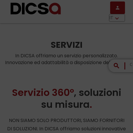
Salta al contenuto principale
person
menu
IT
keyboard_arrow_down
SERVIZI
In DICSA offriamo un servizio personalizzato.
Innovazione ed adattabilità a disposizione del cliente.
search
Servizio 360º
, soluzioni
su misura
.
NON SIAMO SOLO PRODUTTORI, SIAMO FORNITORI
DI SOLUZIONI. In DICSA offriamo soluzioni innovative