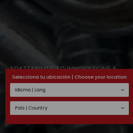
ADATTABILITA' ED INNOVAZIONE A
Selecciona tu ubicación | Choose your location
DISPOSIZIONE DEL CLIENTE