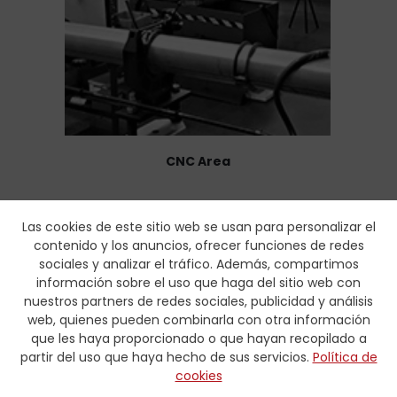
CNC Area
Las cookies de este sitio web se usan para personalizar el
contenido y los anuncios, ofrecer funciones de redes
sociales y analizar el tráfico. Además, compartimos
información sobre el uso que haga del sitio web con
nuestros partners de redes sociales, publicidad y análisis
web, quienes pueden combinarla con otra información
que les haya proporcionado o que hayan recopilado a
partir del uso que haya hecho de sus servicios.
Política de
cookies