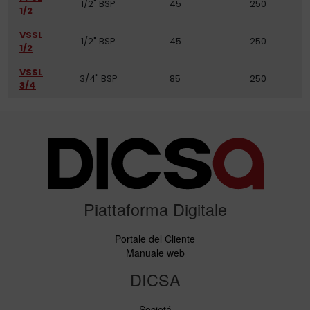
1/2" BSP
45
250
1/2
VSSL
1/2" BSP
45
250
1/2
VSSL
3/4" BSP
85
250
3/4
Piattaforma Digitale
Portale del Cliente
Manuale web
DICSA
Societá