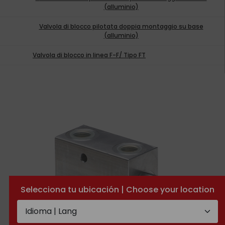
(alluminio)
Valvola di blocco pilotata doppia montaggio su base
(alluminio)
Valvola di blocco in linea F-F/ Tipo FT
Selecciona tu ubicación | Choose your location