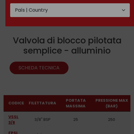
Valvola di blocco pilotata
semplice - alluminio
SCHEDA TECNICA
PORTATA
PRESSIONE MAX
CODICE
FILETTATURA
MASSIMA
(BAR)
VSSL
3/8" BSP
25
250
3/8
FPSL