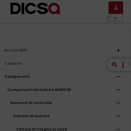
Salta al contenuto principale
person
menu
IT
keyboard_arrow_down
add
Acciaio INOX
add
Tubazioni
search
remove
Componenti
remove
Componenti Idrauliche MARCHE
remove
Elementi di controllo
remove
Valvole idrauliche
remove
Valvole di ritegno in linea