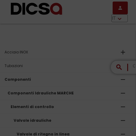
Salta al contenuto principale
person
menu
IT
keyboard_arrow_down
add
Acciaio INOX
add
Tubazioni
search
remove
Componenti
remove
Componenti Idrauliche MARCHE
remove
Elementi di controllo
remove
Valvole idrauliche
remove
Valvole di ritegno in linea