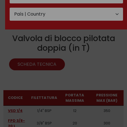
Valvola di blocco pilotata
doppia (in T)
SCHEDA TECNICA
PORTATA
PRESSIONE
CODICE
FILETTATURA
MASSIMA
MAX (BAR)
VSD 1/4
1/4" BSP
12
350
FPD 3/8-
3/8" BSP
20
300
20 L