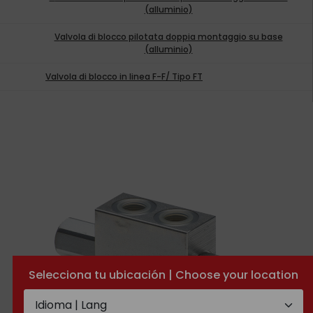
(alluminio)
Valvola di blocco pilotata doppia montaggio su base
(alluminio)
Valvola di blocco in linea F-F/ Tipo FT
Selecciona tu ubicación | Choose your location