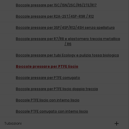
Boccole pressare per 1SC/1SN/2SC/R6/2TE/R17
Boccole pressare per R2A-2ST/4SP-R9R / R12
Boccole pressare per 3SP/4SP/R12/4SH senza spellatura
Boccole pressare per R7/R8 e elastomero treccia metallica
/ R6
Boccole pressare per tubi Ecology e pulizia fossa biologica
Boccole pressare per PTFE liscio
Boccole pressare per PTFE corrugato
Boccole pressare per PTFE liscio doppia treccia
Boccole PTFE liscio con interno liscio
Boccole PTFE corrugato con interno liscio
add
Tubazioni