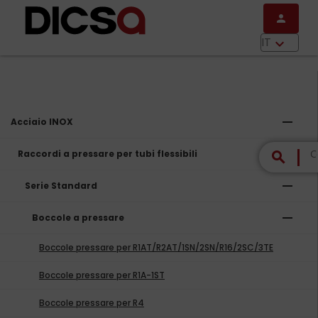
Salta al contenuto principale
person
menu
IT
keyboard_arrow_down
remove
Acciaio INOX
remove
Raccordi a pressare per tubi flessibili
search
remove
Serie Standard
remove
Boccole a pressare
Boccole pressare per R1AT/R2AT/1SN/2SN/R16/2SC/3TE
Boccole pressare per R1A-1ST
Boccole pressare per R4