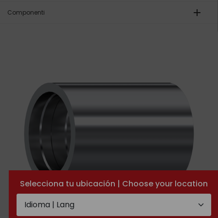
add
Componenti
Selecciona tu ubicación | Choose your location