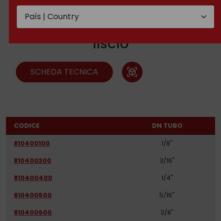
Boccole pressare per PTFE
liscio
SCHEDA TECNICA
view_in_ar
CODICE
DN TUBO
810400100
1/8"
810400300
3/16"
810400400
1/4"
810400500
5/16"
810400600
3/8"