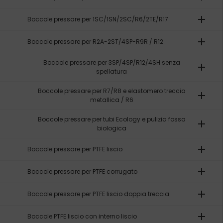
add
Boccole pressare per 1SC/1SN/2SC/R6/2TE/R17
add
Boccole pressare per R2A-2ST/4SP-R9R / R12
Boccole pressare per 3SP/4SP/R12/4SH senza
add
spellatura
Boccole pressare per R7/R8 e elastomero treccia
add
metallica / R6
Boccole pressare per tubi Ecology e pulizia fossa
add
biologica
add
Boccole pressare per PTFE liscio
add
Boccole pressare per PTFE corrugato
add
Boccole pressare per PTFE liscio doppia treccia
add
Boccole PTFE liscio con interno liscio