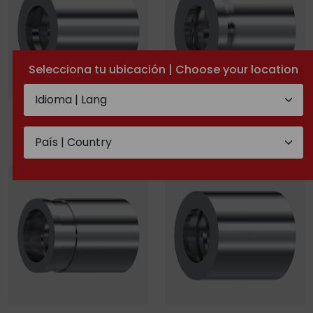
Selecciona tu ubicación | Choose your location
Boccole pressare per
Boccole pressare per
R2A-2ST/4SP-R9R / R12
3SP/4SP/R12/4SH senza
spellatura