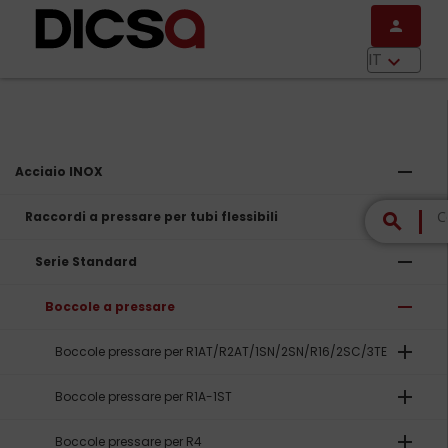
Salta al contenuto principale
person
menu
IT
keyboard_arrow_down
remove
Acciaio INOX
remove
Raccordi a pressare per tubi flessibili
search
remove
Serie Standard
remove
Boccole a pressare
add
Boccole pressare per R1AT/R2AT/1SN/2SN/R16/2SC/3TE
add
Boccole pressare per R1A-1ST
add
Boccole pressare per R4