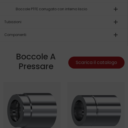
add
Boccole PTFE corrugato con interno liscio
add
Tubazioni
add
Componenti
Boccole A
Scarica il catalogo
Pressare