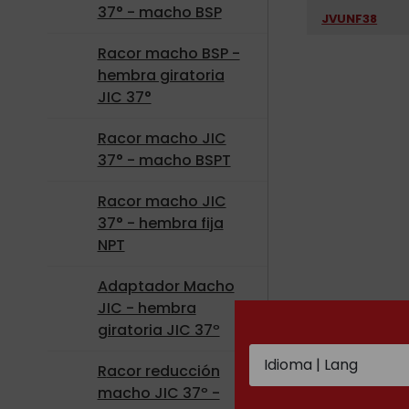
37° - macho BSP
JVUNF38
Racor macho BSP -
hembra giratoria
JIC 37°
Racor macho JIC
37° - macho BSPT
Racor macho JIC
37° - hembra fija
NPT
Adaptador Macho
JIC - hembra
giratoria JIC 37º
Racor reducción
macho JIC 37º -