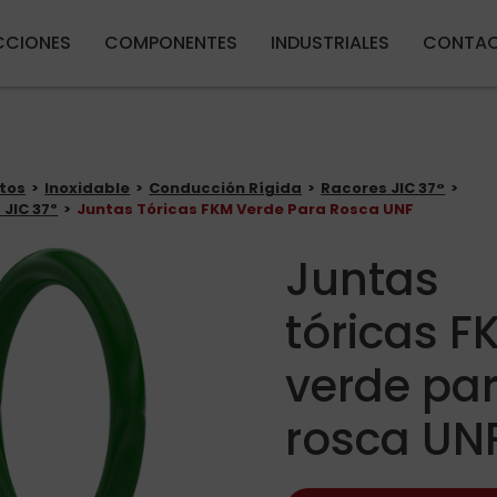
Pasar al contenido principal
CIONES
COMPONENTES
INDUSTRIALES
CONTA
tos
Inoxidable
Conducción Rígida
Racores JIC 37°
 JIC 37º
Juntas Tóricas FKM Verde Para Rosca UNF
Juntas
tóricas F
verde pa
rosca UN