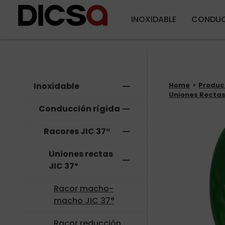
INOXIDABLE
CONDUC
Inoxidable
remove
Home
Produc
Uniones Rectas
Conducción rígida
remove
Racores JIC 37°
remove
Uniones rectas
remove
JIC 37º
Racor macho-
macho JIC 37°
Racor reducción