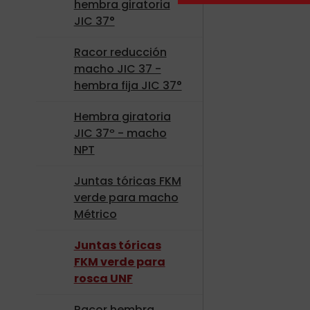
hembra giratoria
JIC 37°
Racor reducción
macho JIC 37 -
hembra fija JIC 37°
Hembra giratoria
JIC 37º - macho
NPT
Juntas tóricas FKM
verde para macho
Métrico
Juntas tóricas
FKM verde para
rosca UNF
Racor hembra