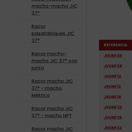
macho-macho JIC
37º
Racor
pasatabiques JIC
37°
REFERENCIA
Racor macho-
JVUNF06
macho JIC 37° con
JVUNF08
junta
JVUNF10
Racor macho JIC
JVUNF12
37° - macho
Métrico
JVUNF16
JVUNF20
Racor macho JIC
37° - macho NPT
JVUNF25
JVUNF32
Racor macho JIC