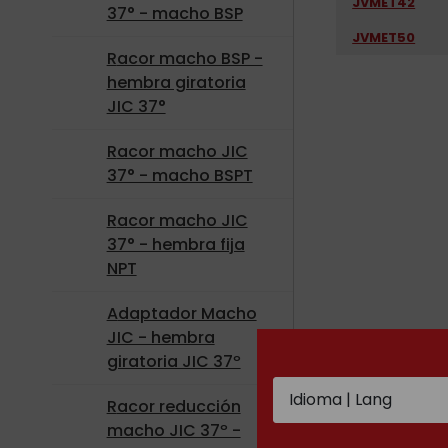
JVMET42
37° - macho BSP
JVMET50
Racor macho BSP -
hembra giratoria
JIC 37°
Racor macho JIC
37° - macho BSPT
Racor macho JIC
37° - hembra fija
NPT
Adaptador Macho
JIC - hembra
giratoria JIC 37º
Racor reducción
macho JIC 37º -