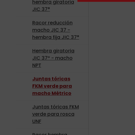
hembra giratoria
JIC 37°
Racor reducción
macho JIC 37 -
hembra fija JIC 37°
Hembra giratoria
JIC 37º - macho
NPT
Juntas tóricas
FKM verde para
macho Métrico
Juntas tóricas FKM
verde para rosca
UNF
Racor hembra