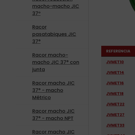
macho-macho JIC
37º
Racor
pasatabiques JIC
37°
REFERENCIA
Racor macho-
macho JIC 37° con
JVMET10
junta
JVMET14
Racor macho JIC
JVMET16
37° - macho
JVMET18
Métrico
JVMET22
Racor macho JIC
JVMET27
37° - macho NPT
JVMET33
Racor macho JIC