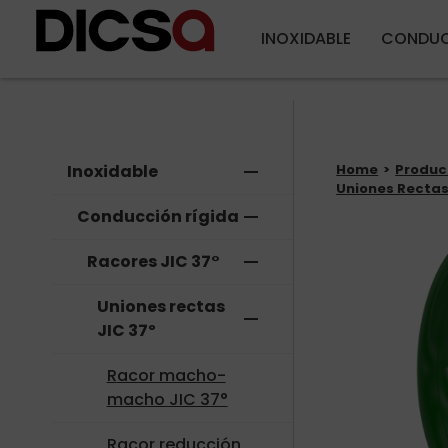
INOXIDABLE
CONDUC
Inoxidable
remove
Home
Produc
Uniones Rectas
Conducción rígida
remove
Racores JIC 37°
remove
Uniones rectas
remove
JIC 37º
Racor macho-
macho JIC 37°
Racor reducción