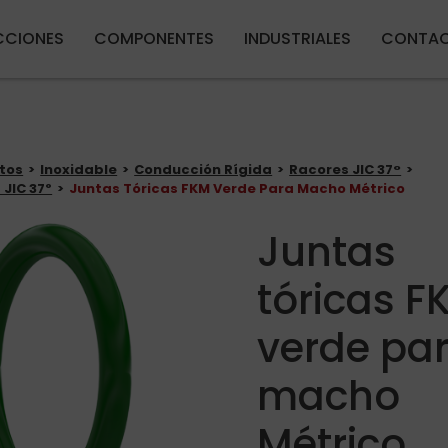
Pasar al contenido principal
CIONES
COMPONENTES
INDUSTRIALES
CONTA
tos
Inoxidable
Conducción Rígida
Racores JIC 37°
 JIC 37º
Juntas Tóricas FKM Verde Para Macho Métrico
Juntas
tóricas F
verde pa
macho
Métrico