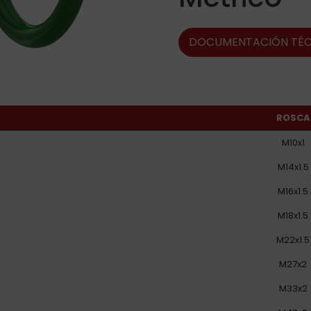
DOCUMENTACIÓN TÉC
ROSCA
M10x1
M14x1.5
M16x1.5
M18x1.5
M22x1.5
M27x2
M33x2