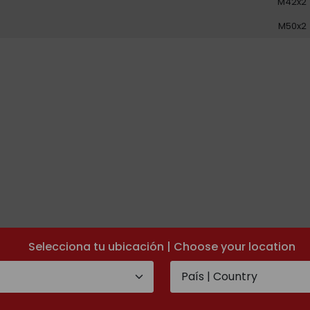
M42x2
M50x2
Selecciona tu ubicación | Choose your location