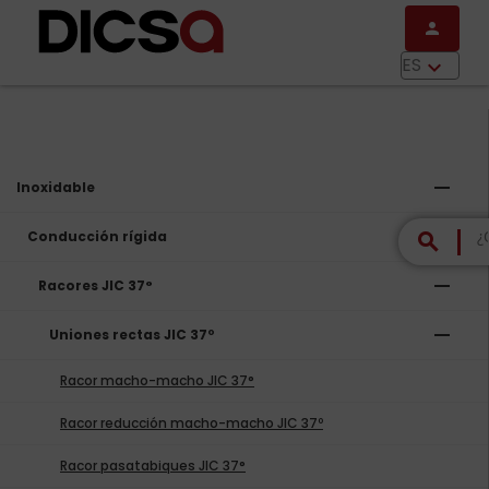
Pasar al contenido principal
person
menu
ES
keyboard_arrow_down
remove
Inoxidable
remove
Conducción rígida
search
remove
Racores JIC 37°
remove
Uniones rectas JIC 37º
Racor macho-macho JIC 37°
Racor reducción macho-macho JIC 37º
Racor pasatabiques JIC 37°