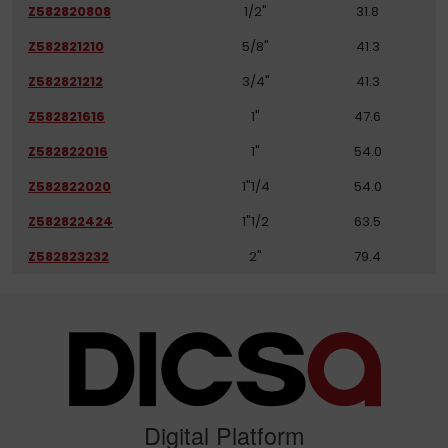
Z582820808
1/2"
31.8
Z582821210
5/8"
41.3
Z582821212
3/4"
41.3
Z582821616
1"
47.6
Z582822016
1"
54.0
Z582822020
1"1/4
54.0
Z582822424
1"1/2
63.5
Z582823232
2"
79.4
Digital Platform