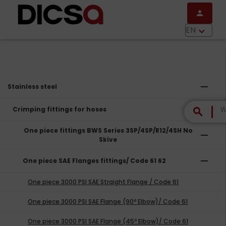
Skip to main content
person
menu
EN
keyboard_arrow_down
remove
Stainless steel
remove
Crimping fittings for hoses
search
One piece fittings BWS Series 3SP/4SP/R12/4SH No
remove
Skive
remove
One piece SAE Flanges fittings/ Code 61 62
One piece 3000 PSI SAE Straight Flange / Code 61
One piece 3000 PSI SAE Flange (90º Elbow)/ Code 61
One piece 3000 PSI SAE Flange (45º Elbow)/ Code 61