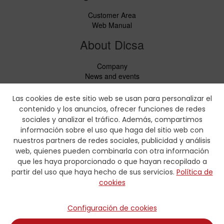
Customer Area
Web Manual
About Dicsa
Company
News and events
Services
Code of Conduct
Las cookies de este sitio web se usan para personalizar el
Social responsability
contenido y los anuncios, ofrecer funciones de redes
CbC Report
sociales y analizar el tráfico. Además, compartimos
información sobre el uso que haga del sitio web con
Downloads
nuestros partners de redes sociales, publicidad y análisis
web, quienes pueden combinarla con otra información
Price lists and leaflets
que les haya proporcionado o que hayan recopilado a
Certificates
partir del uso que haya hecho de sus servicios.
Política de
Crimping charts
cookies
Hydraulic Forms
Contact
Configuración de cookies