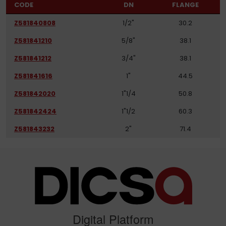
CODE
DN
FLANGE
Z581840808
1/2"
30.2
Z581841210
5/8"
38.1
Z581841212
3/4"
38.1
Z581841616
1"
44.5
Z581842020
1"1/4
50.8
Z581842424
1"1/2
60.3
Z581843232
2"
71.4
Digital Platform