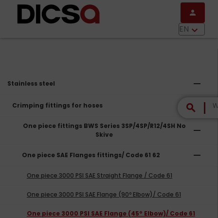
Skip to main content
person
menu
EN
keyboard_arrow_down
remove
Stainless steel
remove
Crimping fittings for hoses
search
One piece fittings BWS Series 3SP/4SP/R12/4SH No
remove
Skive
remove
One piece SAE Flanges fittings/ Code 61 62
One piece 3000 PSI SAE Straight Flange / Code 61
One piece 3000 PSI SAE Flange (90º Elbow)/ Code 61
One piece 3000 PSI SAE Flange (45º Elbow)/ Code 61