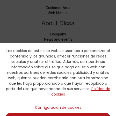
Customer Area
Web Manual
About Dicsa
Company
News and events
Services
Code of Conduct
Las cookies de este sitio web se usan para personalizar el
Social responsability
contenido y los anuncios, ofrecer funciones de redes
CbC Report
sociales y analizar el tráfico. Además, compartimos
información sobre el uso que haga del sitio web con
Downloads
nuestros partners de redes sociales, publicidad y análisis
web, quienes pueden combinarla con otra información
Price lists and leaflets
que les haya proporcionado o que hayan recopilado a
Certificates
partir del uso que haya hecho de sus servicios.
Política de
Crimping charts
cookies
Hydraulic Forms
Contact
Configuración de cookies