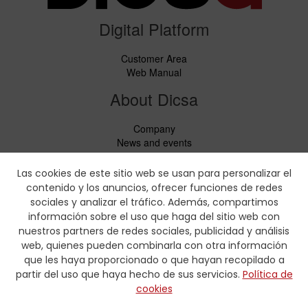
Digital Platform
Customer Area
Web Manual
About Dicsa
Company
News and events
Services
Code of Conduct
Las cookies de este sitio web se usan para personalizar el
Social responsability
contenido y los anuncios, ofrecer funciones de redes
CbC Report
sociales y analizar el tráfico. Además, compartimos
información sobre el uso que haga del sitio web con
Downloads
nuestros partners de redes sociales, publicidad y análisis
web, quienes pueden combinarla con otra información
Price lists and leaflets
que les haya proporcionado o que hayan recopilado a
Certificates
partir del uso que haya hecho de sus servicios.
Política de
Crimping charts
cookies
Hydraulic Forms