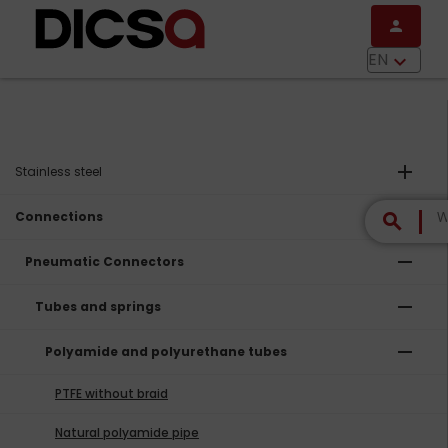
Skip to main content
person
menu
EN
keyboard_arrow_down
add
Stainless steel
remove
Connections
search
remove
Pneumatic Connectors
remove
Tubes and springs
remove
Polyamide and polyurethane tubes
PTFE without braid
Natural polyamide pipe