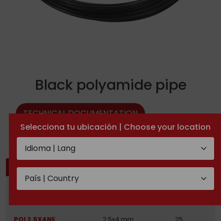
Black polyamide pipe
TECHNICAL DOCUMENTATION
Selecciona tu ubicación | Choose your location
CODE
PIPE
LENGTH (MTS)
POL7,5X10NE-100
7.5x10mm
100
POL9X12NE-100
9x12mm
100
POL2.5X4NE
2,5x4 mm
25