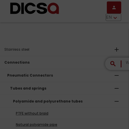
Skip to main content
person
menu
EN
keyboard_arrow_down
add
Stainless steel
remove
Connections
search
remove
Pneumatic Connectors
remove
Tubes and springs
remove
Polyamide and polyurethane tubes
PTFE without braid
Natural polyamide pipe