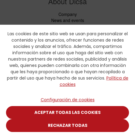
About Dicsa
Company
News and events
Services
Code of Conduct
Las cookies de este sitio web se usan para personalizar el
Social responsability
contenido y los anuncios, ofrecer funciones de redes
CbC Report
sociales y analizar el tráfico. Además, compartimos
información sobre el uso que haga del sitio web con
Downloads
nuestros partners de redes sociales, publicidad y análisis
web, quienes pueden combinarla con otra información
Price lists and leaflets
que les haya proporcionado o que hayan recopilado a
Certificates
partir del uso que haya hecho de sus servicios.
Política de
Crimping charts
cookies
Hydraulic Forms
Contact
Configuración de cookies
Contact
ACEPTAR TODAS LAS COOKIES
RECHAZAR TODAS
© COPYRIGHT 2025 DISTRIBUIDORA INTERNACIONAL CARMEN,
S.A.U.