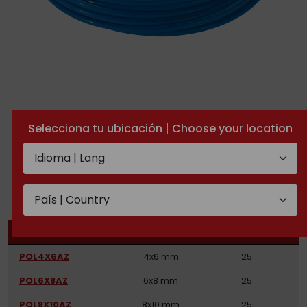
Blue polyamide pipe
Selecciona tu ubicación | Choose your location
TECHNICAL DOCUMENTATION
CODE
PIPE
LENGTH (MTS)
POL4X6AZ
4x6 mm
25
POL6X8AZ
6x8 mm
25
POL8X10AZ
8x10 mm
25