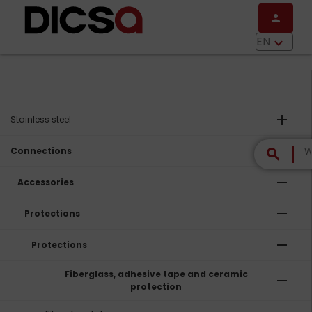
Skip to main content
person
menu
EN
keyboard_arrow_down
add
Stainless steel
remove
Connections
search
remove
Accessories
remove
Protections
remove
Protections
Fiberglass, adhesive tape and ceramic
remove
protection