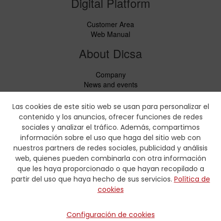
Digital Platform
Customer Area
Web Manual
About Dicsa
Company
News and events
Services
Code of Conduct
Las cookies de este sitio web se usan para personalizar el
Social responsability
contenido y los anuncios, ofrecer funciones de redes
CbC Report
sociales y analizar el tráfico. Además, compartimos
información sobre el uso que haga del sitio web con
Downloads
nuestros partners de redes sociales, publicidad y análisis
web, quienes pueden combinarla con otra información
Price lists and leaflets
que les haya proporcionado o que hayan recopilado a
Certificates
partir del uso que haya hecho de sus servicios.
Política de
Crimping charts
cookies
Hydraulic Forms
Contact
Configuración de cookies