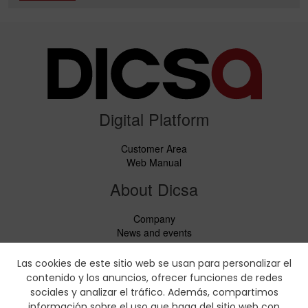
Digital Platform
Customer Area
Web Manual
About Dicsa
Company
News and events
Services
Code of Conduct
Las cookies de este sitio web se usan para personalizar el
Social responsability
contenido y los anuncios, ofrecer funciones de redes
CbC Report
sociales y analizar el tráfico. Además, compartimos
información sobre el uso que haga del sitio web con