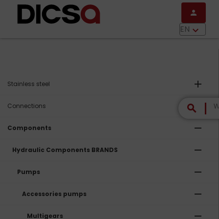
Skip to main content
person
menu
EN
keyboard_arrow_down
add
Stainless steel
add
Connections
search
remove
Components
remove
Hydraulic Components BRANDS
remove
Pumps
remove
Accessories pumps
remove
Multigears