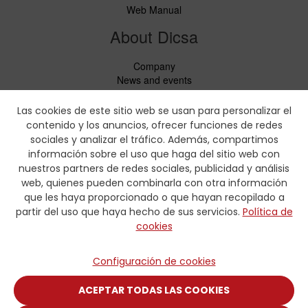
Web Manual
About Dicsa
Company
News and events
Services
Code of Conduct
Las cookies de este sitio web se usan para personalizar el
Social responsability
contenido y los anuncios, ofrecer funciones de redes
CbC Report
sociales y analizar el tráfico. Además, compartimos
información sobre el uso que haga del sitio web con
Downloads
nuestros partners de redes sociales, publicidad y análisis
web, quienes pueden combinarla con otra información
Price lists and leaflets
que les haya proporcionado o que hayan recopilado a
Certificates
partir del uso que haya hecho de sus servicios.
Política de
Crimping charts
cookies
Hydraulic Forms
Contact
Configuración de cookies
Contact
ACEPTAR TODAS LAS COOKIES