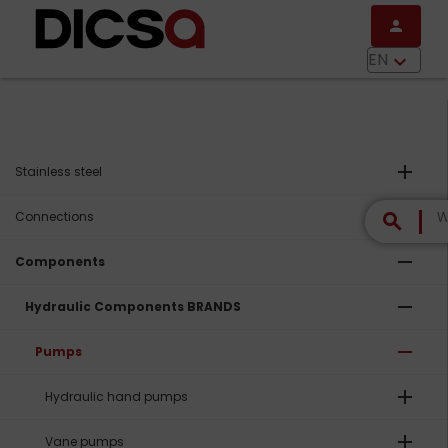
Skip to main content
person
menu
EN
keyboard_arrow_down
add
Stainless steel
add
Connections
search
remove
Components
remove
Hydraulic Components BRANDS
remove
Pumps
add
Hydraulic hand pumps
add
Vane pumps