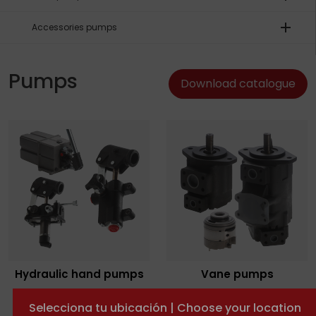
add
Accessories pumps
Pumps
Download catalogue
Hydraulic hand pumps
Vane pumps
Selecciona tu ubicación | Choose your location