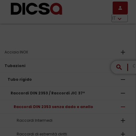
Salta al contenuto principale
person
menu
IT
keyboard_arrow_down
add
Acciaio INOX
remove
Tubazioni
search
remove
Tubo rigido
remove
Raccordi DIN 2353 / Raccordi JIC 37º
remove
Raccordi DIN 2353 senza dado e anello
add
Raccordi Intermedi
add
Raccordi di estremitá diritti