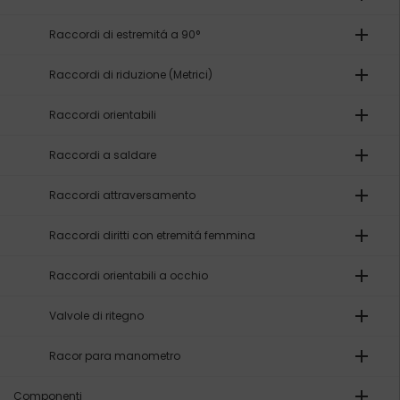
add
Raccordi di estremitá a 90°
add
Raccordi di riduzione (Metrici)
add
Raccordi orientabili
add
Raccordi a saldare
add
Raccordi attraversamento
add
Raccordi diritti con etremitá femmina
add
Raccordi orientabili a occhio
add
Valvole di ritegno
add
Racor para manometro
add
Componenti