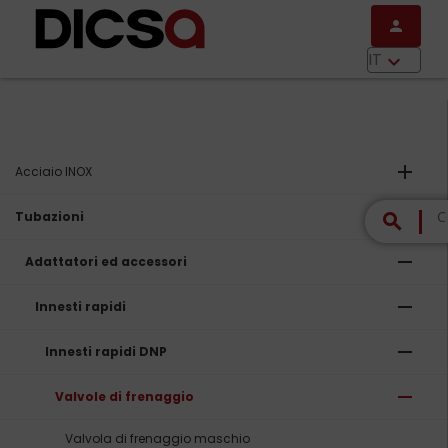
Salta al contenuto principale
person
menu
IT
keyboard_arrow_down
add
Acciaio INOX
remove
Tubazioni
search
remove
Adattatori ed accessori
remove
Innesti rapidi
remove
Innesti rapidi DNP
remove
Valvole di frenaggio
Valvola di frenaggio maschio