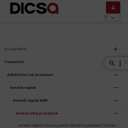
Salta al contenuto principale
person
menu
IT
keyboard_arrow_down
add
Acciaio INOX
remove
Tubazioni
search
remove
Adattatori ed accessori
remove
Innesti rapidi
remove
Innesti rapidi DNP
remove
Innesti alta pressione
Innesto rapido faccia piana altissima presione 700 bar