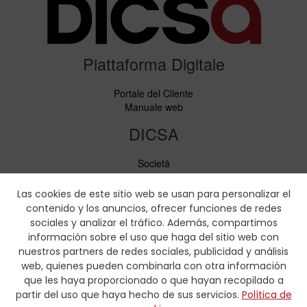
Piattaforma Digitale
Portale del Cliente
Manuale web
DICSA
Societá
Notizie ed Eventi
Servizi
Las cookies de este sitio web se usan para personalizar el
Codice di condotta
contenido y los anuncios, ofrecer funciones de redes
Responsabilità sociale
sociales y analizar el tráfico. Además, compartimos
información sobre el uso que haga del sitio web con
Scaricare
nuestros partners de redes sociales, publicidad y análisis
web, quienes pueden combinarla con otra información
Cataloghi di vendita
que les haya proporcionado o que hayan recopilado a
Certificati
partir del uso que haya hecho de sus servicios.
Política de
Tabelle di pressatura