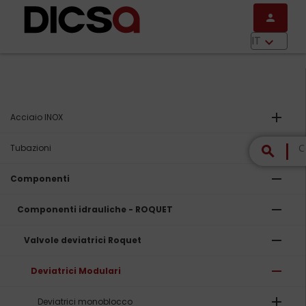
Salta al contenuto principale
person
menu
IT
keyboard_arrow_down
add
Acciaio INOX
add
Tubazioni
search
remove
Componenti
remove
Componenti idrauliche - ROQUET
remove
Valvole deviatrici Roquet
remove
Deviatrici Modulari
add
Deviatrici monoblocco