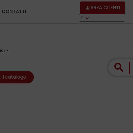
AREA CLIENTI
person
CONTATTI
IT
keyboard_arrow_down
ici
search
 il catalogo