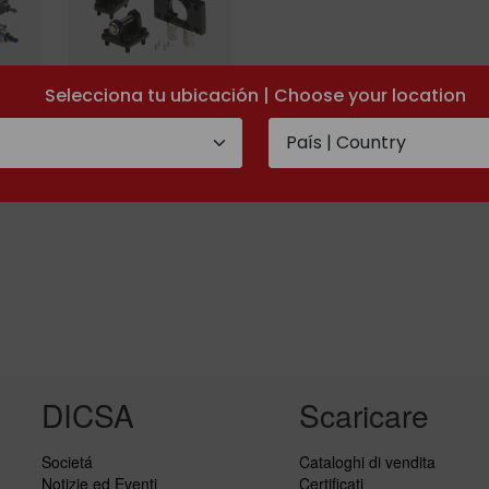
Selecciona tu ubicación | Choose your location
Accesori cilindri
O
pneumatici ISO
15552
DICSA
Scaricare
Societá
Cataloghi di vendita
Notizie ed Eventi
Certificati