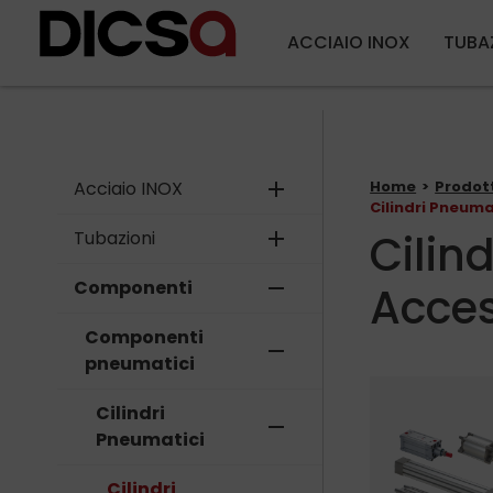
ACCIAIO INOX
TUBA
Acciaio INOX
add
Home
Prodot
Cilindri Pneuma
Cilin
Tubazioni
add
Componenti
remove
Acces
Componenti
remove
pneumatici
Cilindri
remove
Pneumatici
Cilindri