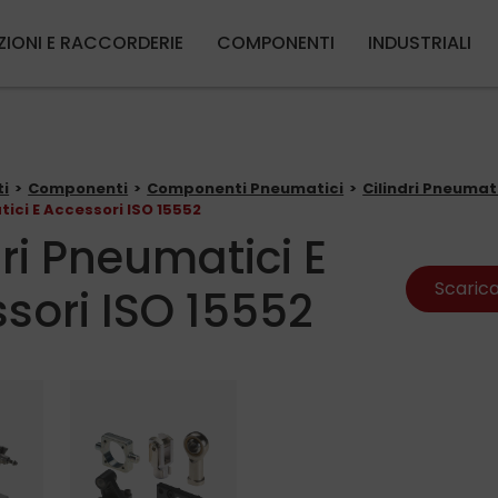
Salta al contenuto principale
ZIONI E RACCORDERIE
COMPONENTI
INDUSTRIALI
ti
Componenti
Componenti Pneumatici
Cilindri Pneumat
tici E Accessori ISO 15552
dri Pneumatici E
Scarica
sori ISO 15552