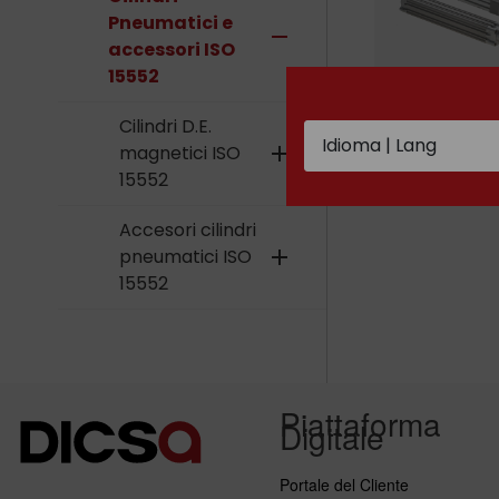
Pneumatici e
remove
accessori ISO
15552
Cilindri D.E.
Cilindri D.E.
magnetici IS
magnetici ISO
add
15552
15552
Accesori cilindri
pneumatici ISO
add
15552
Piattaforma
Digitale
Portale del Cliente