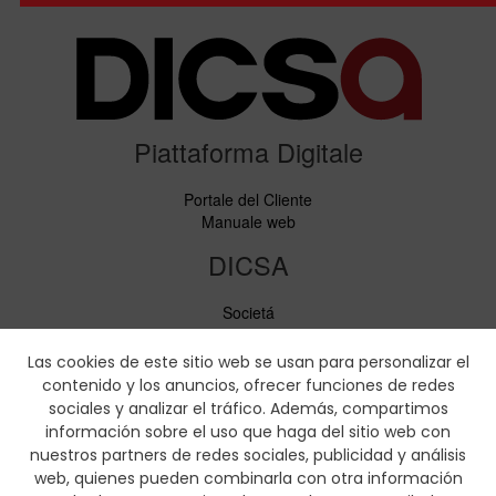
Piattaforma Digitale
Portale del Cliente
Manuale web
DICSA
Societá
Notizie ed Eventi
Servizi
Las cookies de este sitio web se usan para personalizar el
Codice di condotta
contenido y los anuncios, ofrecer funciones de redes
Responsabilità sociale
sociales y analizar el tráfico. Además, compartimos
información sobre el uso que haga del sitio web con
Scaricare
nuestros partners de redes sociales, publicidad y análisis
web, quienes pueden combinarla con otra información
Cataloghi di vendita