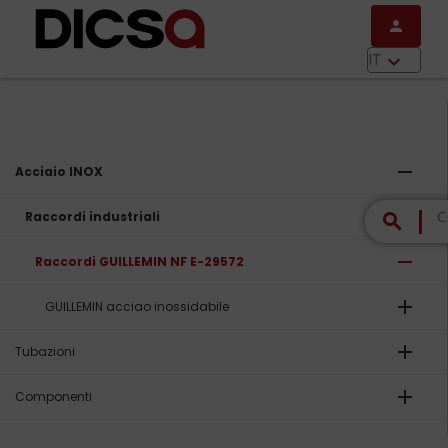
Salta al contenuto principale
person
menu
IT
keyboard_arrow_down
remove
Acciaio INOX
remove
Raccordi industriali
search
remove
Raccordi GUILLEMIN NF E-29572
add
GUILLEMIN acciao inossidabile
add
Tubazioni
add
Componenti