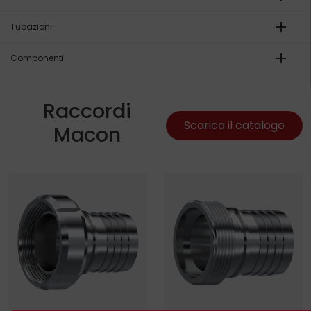
add
Tubazioni
add
Componenti
Raccordi
Scarica il catalogo
Macon