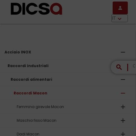
Salta al contenuto principale
person
menu
IT
keyboard_arrow_down
remove
Acciaio INOX
remove
Raccordi industriali
search
remove
Raccordi alimentari
remove
Raccordi Macon
add
Femmina girevole Macon
add
Maschio fisso Macon
add
Dadi Macon