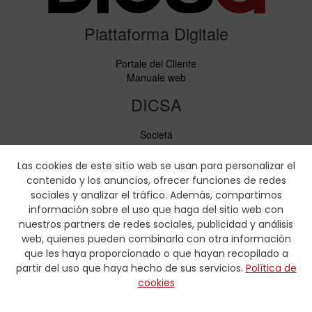
Piattaforma Digitale
Portale del Cliente
Manuale web
DICSA
Societá
Notizie ed Eventi
Servizi
Las cookies de este sitio web se usan para personalizar el
Codice di condotta
contenido y los anuncios, ofrecer funciones de redes
Responsabilità sociale
sociales y analizar el tráfico. Además, compartimos
información sobre el uso que haga del sitio web con
Scaricare
nuestros partners de redes sociales, publicidad y análisis
web, quienes pueden combinarla con otra información
Cataloghi di vendita
que les haya proporcionado o que hayan recopilado a
Certificati
partir del uso que haya hecho de sus servicios.
Política de
Tabelle di pressatura
cookies
Formulario idraulica