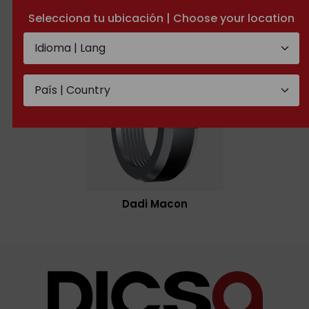
Femmina girevole
Maschio fisso Macon
Selecciona tu ubicación | Choose your location
Macon
Dadi Macon