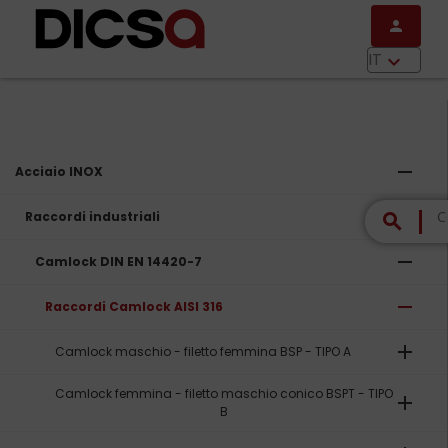
Salta al contenuto principale
person
menu
IT
keyboard_arrow_down
remove
Acciaio INOX
remove
Raccordi industriali
search
remove
Camlock DIN EN 14420-7
remove
Raccordi Camlock AISI 316
add
Camlock maschio - filetto femmina BSP - TIPO A
Camlock femmina - filetto maschio conico BSPT - TIPO
add
B