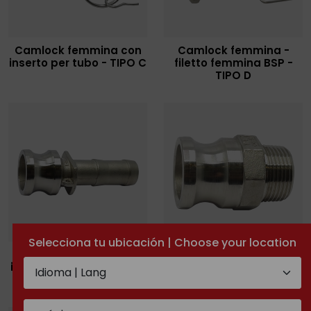
Camlock femmina con
Camlock femmina -
inserto per tubo - TIPO C
filetto femmina BSP -
TIPO D
Selecciona tu ubicación | Choose your location
Camlock maschio con
Camlock maschio -
inserto per tubo - TIPO E
filetto maschio conico
BSPT - TIPO F