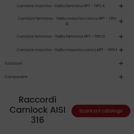
add
Camlock maschio - filetto femmina NPT - TIPO A
Camlock femmina - filetto maschio conico NPT - TIPO
add
B
add
Camlock femmina - filetto femmina NPT - TIPO D
add
Camlock maschio - filetto maschio conico NPT - TIPO F
add
Tubazioni
add
Componenti
Raccordi
Camlock AISI
Scarica il catalogo
316