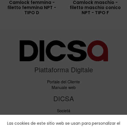
Camlock femmina -
Camlock maschio -
filetto femmina NPT -
filetto maschio conico
TIPO D
NPT - TIPO F
Piattaforma Digitale
Portale del Cliente
Manuale web
DICSA
Societá
Notizie ed Eventi
Servizi
Las cookies de este sitio web se usan para personalizar el