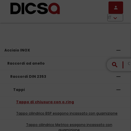
Salta al contenuto principale
person
menu
IT
keyboard_arrow_down
remove
Acciaio INOX
remove
Raccordi ad anello
search
remove
Raccordi DIN 2353
remove
Tappi
Tappo di chiusura con o.ring
Tappo cilindrico BSP esagono incassato con guarnizione
Tappo cilindrico Metrico esagono incassato con
guarnizione