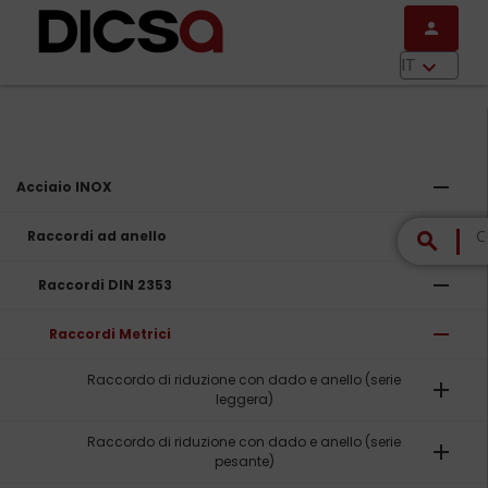
Salta al contenuto principale
person
menu
IT
keyboard_arrow_down
remove
Acciaio INOX
remove
Raccordi ad anello
search
remove
Raccordi DIN 2353
remove
Raccordi Metrici
Raccordo di riduzione con dado e anello (serie
add
leggera)
Raccordo di riduzione con dado e anello (serie
add
pesante)