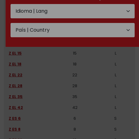
Z EL 6
6
L
Z EL 8
8
L
Z EL 10
10
L
Z EL 12
12
L
Z EL 15
15
L
Z EL 18
18
L
Z EL 22
22
L
Z EL 28
28
L
Z EL 35
35
L
Z EL 42
42
L
Z ES 6
6
S
Z ES 8
8
S