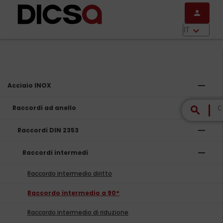
Salta al contenuto principale
person
menu
IT
keyboard_arrow_down
remove
Acciaio INOX
remove
Raccordi ad anello
search
remove
Raccordi DIN 2353
remove
Raccordi intermedi
Raccordo intermedio diritto
Raccordo intermedio a 90°
Raccordo intermedio di riduzione