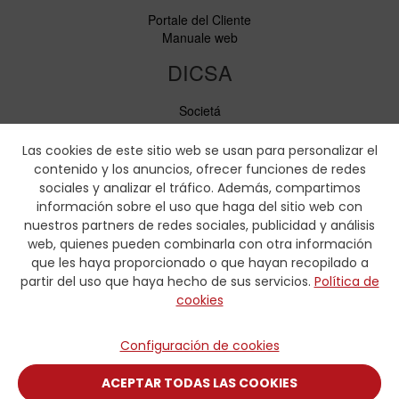
Portale del Cliente
Manuale web
DICSA
Societá
Notizie ed Eventi
Servizi
Las cookies de este sitio web se usan para personalizar el
Codice di condotta
contenido y los anuncios, ofrecer funciones de redes
Responsabilità sociale
sociales y analizar el tráfico. Además, compartimos
información sobre el uso que haga del sitio web con
Scaricare
nuestros partners de redes sociales, publicidad y análisis
web, quienes pueden combinarla con otra información
Cataloghi di vendita
que les haya proporcionado o que hayan recopilado a
Certificati
partir del uso que haya hecho de sus servicios.
Política de
Tabelle di pressatura
cookies
Formulario idraulica
Contatto
Configuración de cookies
Contatto
ACEPTAR TODAS LAS COOKIES