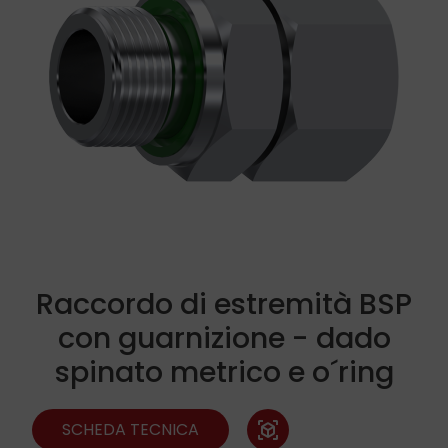
Raccordo di estremità BSP
con guarnizione - dado
spinato metrico e o´ring
SCHEDA TECNICA
view_in_ar