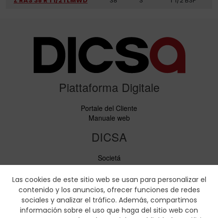
Z RAS 38 R 1 1/2TLMWD
38
S
1"1/2 BSP
Piattaforma Digitale
Portale del Cliente
Manuale web
DICSA
Societá
Notizie ed Eventi
Servizi
Las cookies de este sitio web se usan para personalizar el
Codice di condotta
contenido y los anuncios, ofrecer funciones de redes
Responsabilità sociale
sociales y analizar el tráfico. Además, compartimos
información sobre el uso que haga del sitio web con
Scaricare