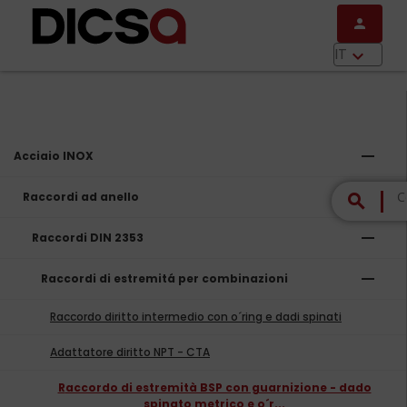
Salta al contenuto principale
person
menu
IT
keyboard_arrow_down
remove
Acciaio INOX
remove
Raccordi ad anello
search
remove
Raccordi DIN 2353
remove
Raccordi di estremitá per combinazioni
Raccordo diritto intermedio con o´ring e dadi spinati
Adattatore diritto NPT - CTA
Raccordo di estremità BSP con guarnizione - dado
spinato metrico e o´r...