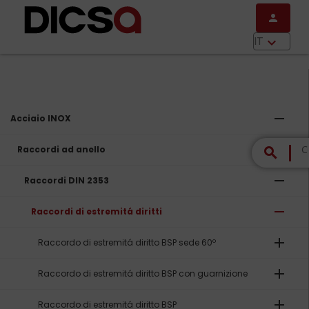
Salta al contenuto principale
person
menu
IT
keyboard_arrow_down
remove
Acciaio INOX
remove
Raccordi ad anello
search
remove
Raccordi DIN 2353
remove
Raccordi di estremitá diritti
add
Raccordo di estremitá diritto BSP sede 60º
add
Raccordo di estremitá diritto BSP con guarnizione
add
Raccordo di estremitá diritto BSP