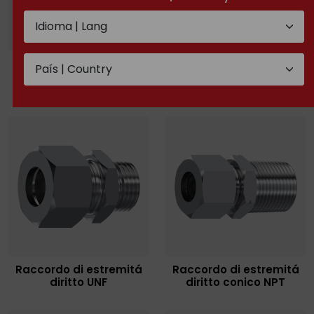
Raccordo di estremitá
Raccordo di estremitá
diritto BSP
diritto Metrico con
guarnizione
Raccordo di estremitá
Raccordo di estremitá
diritto UNF
diritto conico NPT