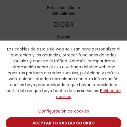
Portale del Cliente
Manuale web
DICSA
Societá
Notizie ed Eventi
Servizi
Las cookies de este sitio web se usan para personalizar el
Codice di condotta
contenido y los anuncios, ofrecer funciones de redes
Responsabilità sociale
sociales y analizar el tráfico. Además, compartimos
información sobre el uso que haga del sitio web con
Scaricare
nuestros partners de redes sociales, publicidad y análisis
web, quienes pueden combinarla con otra información
Cataloghi di vendita
que les haya proporcionado o que hayan recopilado a
Certificati
partir del uso que haya hecho de sus servicios.
Política de
Tabelle di pressatura
cookies
Formulario idraulica
Contatto
Configuración de cookies
Contatto
ACEPTAR TODAS LAS COOKIES