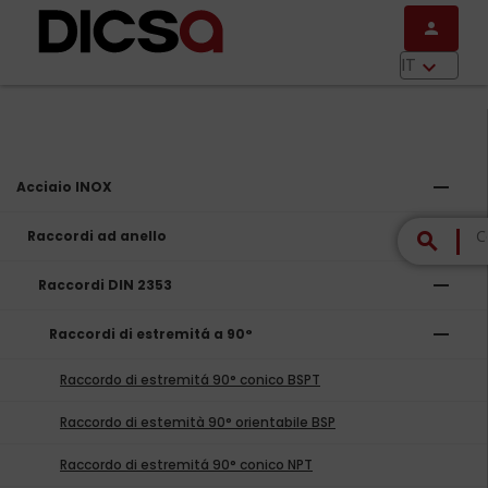
Salta al contenuto principale
person
menu
IT
keyboard_arrow_down
remove
Acciaio INOX
remove
Raccordi ad anello
search
remove
Raccordi DIN 2353
remove
Raccordi di estremitá a 90°
Raccordo di estremitá 90° conico BSPT
Raccordo di estemità 90° orientabile BSP
Raccordo di estremitá 90° conico NPT