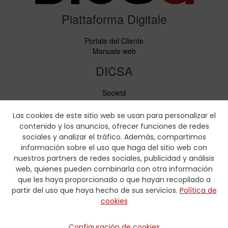
Piattaforma Digitale
Portale del Cliente
Manuale web
DICSA
Societá
Notizie ed Eventi
Servizi
Las cookies de este sitio web se usan para personalizar el
Codice di condotta
contenido y los anuncios, ofrecer funciones de redes
Responsabilità sociale
sociales y analizar el tráfico. Además, compartimos
información sobre el uso que haga del sitio web con
Scaricare
nuestros partners de redes sociales, publicidad y análisis
web, quienes pueden combinarla con otra información
Cataloghi di vendita
que les haya proporcionado o que hayan recopilado a
Certificati
partir del uso que haya hecho de sus servicios.
Política de
Tabelle di pressatura
cookies
Formulario idraulica
Contatto
Configuración de cookies