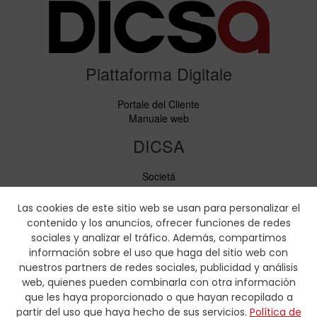
Piattaforma Digitale
Portale del Cliente
Manuale web
DICSA
Societá
Notizie ed Eventi
Servizi
Las cookies de este sitio web se usan para personalizar el
Codice di condotta
contenido y los anuncios, ofrecer funciones de redes
Responsabilità sociale
sociales y analizar el tráfico. Además, compartimos
información sobre el uso que haga del sitio web con
Scaricare
nuestros partners de redes sociales, publicidad y análisis
web, quienes pueden combinarla con otra información
Cataloghi di vendita
que les haya proporcionado o que hayan recopilado a
Certificati
partir del uso que haya hecho de sus servicios.
Política de