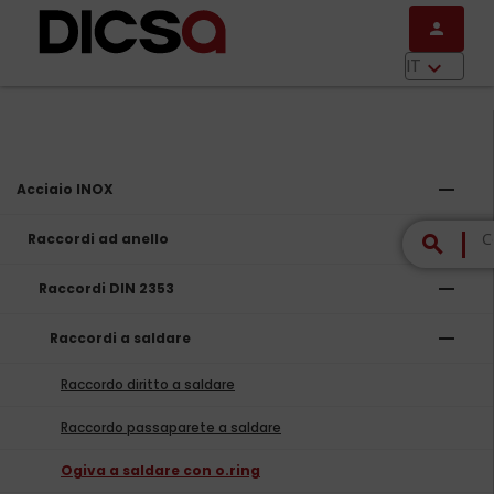
Salta al contenuto principale
person
menu
IT
keyboard_arrow_down
remove
Acciaio INOX
remove
Raccordi ad anello
search
remove
Raccordi DIN 2353
remove
Raccordi a saldare
Raccordo diritto a saldare
Raccordo passaparete a saldare
Ogiva a saldare con o.ring