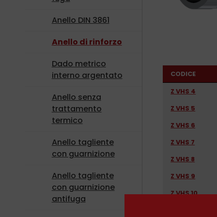
Anello DIN 3861
Anello di rinforzo
Dado metrico
CODICE
interno argentato
Z VHS 4
Anello senza
trattamento
Z VHS 5
termico
Z VHS 6
Anello tagliente
Z VHS 7
con guarnizione
Z VHS 8
Anello tagliente
Z VHS 9
con guarnizione
Z VHS 10
antifuga
Z VHS 11