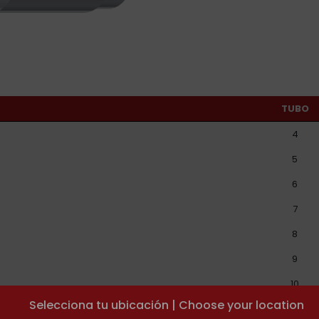
TUBO
4
5
6
7
8
9
10
Selecciona tu ubicación | Choose your location
11