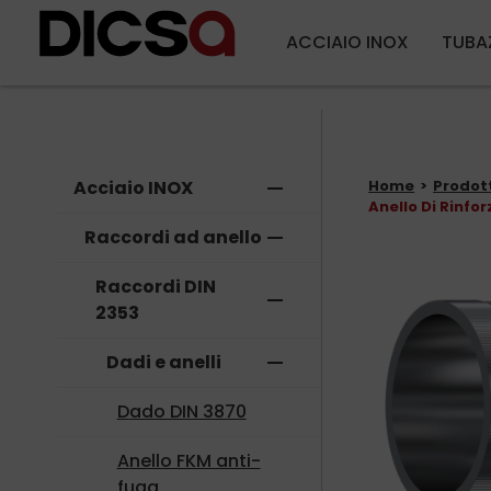
ACCIAIO INOX
TUBA
Acciaio INOX
remove
Home
Prodot
Anello Di Rinfor
Raccordi ad anello
remove
Raccordi DIN
remove
2353
Dadi e anelli
remove
Dado DIN 3870
Anello FKM anti-
fuga