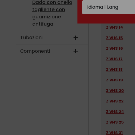
Dado con anello
Z VHS 12
tagliente con
guarnizione
Z VHS 13
antifuga
Z VHS 14
Tubazioni
add
Z VHS 15
Z VHS 16
Componenti
add
Z VHS 17
Z VHS 18
Z VHS 19
Z VHS 20
Z VHS 22
Z VHS 24
Z VHS 25
Z VHS 31