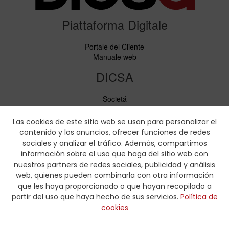
Piattaforma Digitale
Portale del Cliente
Manuale web
DICSA
Societá
Notizie ed Eventi
Servizi
Las cookies de este sitio web se usan para personalizar el
Codice di condotta
contenido y los anuncios, ofrecer funciones de redes
Responsabilità sociale
sociales y analizar el tráfico. Además, compartimos
información sobre el uso que haga del sitio web con
Scaricare
nuestros partners de redes sociales, publicidad y análisis
web, quienes pueden combinarla con otra información
Cataloghi di vendita
que les haya proporcionado o que hayan recopilado a
Certificati
partir del uso que haya hecho de sus servicios.
Política de
Tabelle di pressatura
cookies
Formulario idraulica