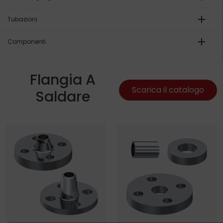
add
Tubazioni
add
Componenti
Flangia A
Scarica il catalogo
Saldare