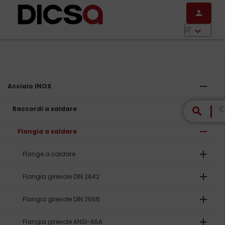
Salta al contenuto principale
person
menu
IT
keyboard_arrow_down
remove
Acciaio INOX
remove
Raccordi a saldare
search
remove
Flangia a saldare
add
Flange a saldare
add
Flangia girevole DIN 2642
add
Flangia girevole DIN 2656
add
Flangia girevole ANSI-ASA