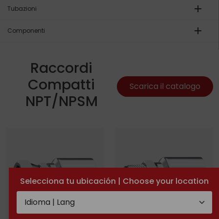
add
Tubazioni
add
Componenti
Raccordi
Compatti
Scarica il catalogo
NPT/NPSM
Selecciona tu ubicación | Choose your location