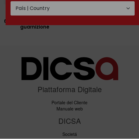
Femmina diritta
Maschio compatto
compatta NPSM cono
conico NPT
60° doppio esagono con
guarnizione
Piattaforma Digitale
Portale del Cliente
Manuale web
DICSA
Societá