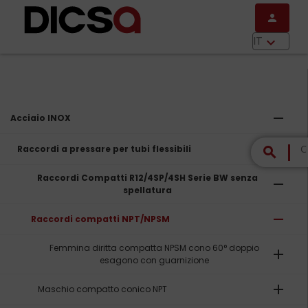
Salta al contenuto principale
person
menu
IT
keyboard_arrow_down
remove
Acciaio INOX
remove
Raccordi a pressare per tubi flessibili
search
Raccordi Compatti R12/4SP/4SH Serie BW senza
remove
spellatura
remove
Raccordi compatti NPT/NPSM
Femmina diritta compatta NPSM cono 60° doppio
add
esagono con guarnizione
add
Maschio compatto conico NPT