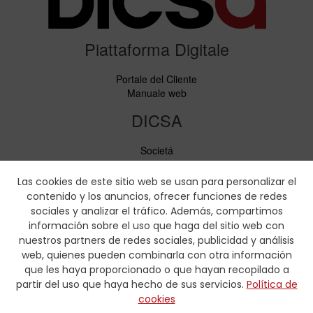
Piattaforma Digitale
Portale del Cliente
Manuale web
DICSA
Societá
Notizie ed Eventi
Servizi
Las cookies de este sitio web se usan para personalizar el
Codice di condotta
contenido y los anuncios, ofrecer funciones de redes
Responsabilità sociale
sociales y analizar el tráfico. Además, compartimos
información sobre el uso que haga del sitio web con
Scaricare
nuestros partners de redes sociales, publicidad y análisis
web, quienes pueden combinarla con otra información
Cataloghi di vendita
que les haya proporcionado o que hayan recopilado a
Certificati
partir del uso que haya hecho de sus servicios.
Política de
Tabelle di pressatura
cookies
Formulario idraulica