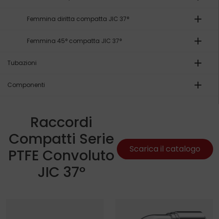
add
Femmina diritta compatta JIC 37°
add
Femmina 45° compatta JIC 37°
add
Tubazioni
add
Componenti
Raccordi
Compatti Serie
Scarica il catalogo
PTFE Convoluto
JIC 37º