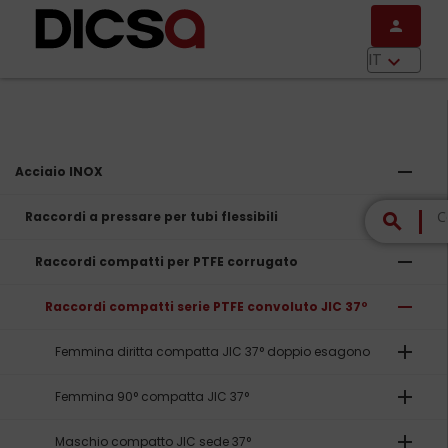
Salta al contenuto principale
person
menu
IT
keyboard_arrow_down
remove
Acciaio INOX
remove
Raccordi a pressare per tubi flessibili
search
remove
Raccordi compatti per PTFE corrugato
remove
Raccordi compatti serie PTFE convoluto JIC 37º
add
Femmina diritta compatta JIC 37° doppio esagono
add
Femmina 90° compatta JIC 37°
add
Maschio compatto JIC sede 37°