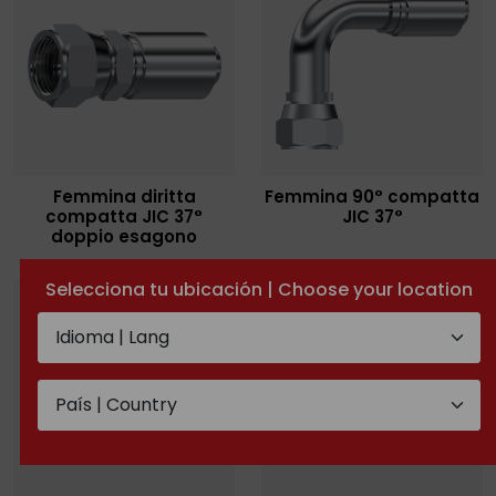
Femmina diritta
Femmina 90° compatta
compatta JIC 37°
JIC 37°
doppio esagono
Selecciona tu ubicación | Choose your location