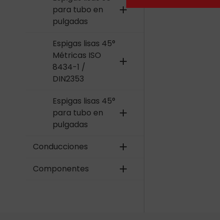
para tubo en
add
pulgadas
Espigas lisas 45°
Métricas ISO
add
8434-1 /
DIN2353
Espigas lisas 45°
para tubo en
add
pulgadas
Conducciones
add
Componentes
add