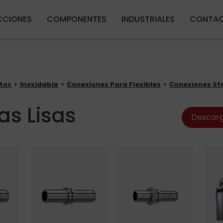
Pasar al contenido principal
CIONES
COMPONENTES
INDUSTRIALES
CONTA
tos
Inoxidable
Conexiones Para Flexibles
Conexiones S
as Lisas
Descarg