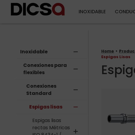
INOXIDABLE
CONDUC
Inoxidable
remove
Home
Produc
Espigas Lisas
Espig
Conexiones para
remove
flexibles
Conexiones
remove
Standard
Espigas lisas
remove
Espigas lisas
rectas Métricas
add
ISO 8434-1 /