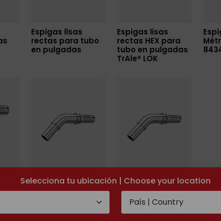
Espigas lisas
Espigas lisas
Espi
as
rectas para tubo
rectas HEX para
Métr
en pulgadas
tubo en pulgadas
8434
TrAle® LOK
Selecciona tu ubicación | Choose your location
 90°
Espigas lisas 45°
Espigas lisas 45°
Métricas ISO
para tubo en
8434-1 / DIN2353
pulgadas