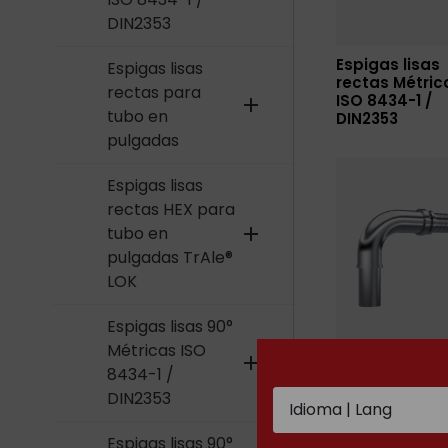
DIN2353
Espigas lisas
Espigas lisas
rectas Métric
rectas para
ISO 8434-1 /
add
tubo en
DIN2353
pulgadas
Espigas lisas
rectas HEX para
tubo en
add
pulgadas TrAle®
LOK
Espigas lisas 90°
Métricas ISO
add
8434-1 /
Espigas lisas
para tubo en
DIN2353
pulgadas
Espigas lisas 90°