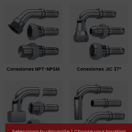
Conexiones NPT-NPSM
Conexiones JIC 37°
Selecciona tu ubicación | Choose your location