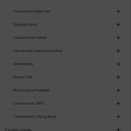
add
Conexiones Métricas
add
Espigas lisas
add
Conexiones Varias
add
Terminales hidrolavadoras
add
Orientables
add
Bridas SAE
add
Bridas para flexibles
add
Conexiones ORFS
add
Conexiones O.Ring Boss
add
Conducciones