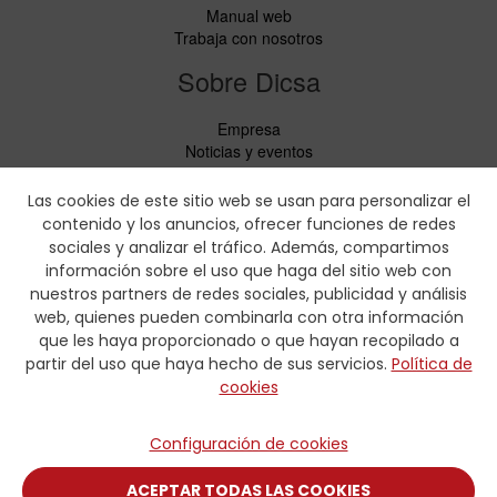
Manual web
Trabaja con nosotros
Sobre Dicsa
Empresa
Noticias y eventos
Servicios
Código de Conducta
Las cookies de este sitio web se usan para personalizar el
Responsabilidad Social
contenido y los anuncios, ofrecer funciones de redes
CbC Report
sociales y analizar el tráfico. Además, compartimos
información sobre el uso que haga del sitio web con
Descargas
nuestros partners de redes sociales, publicidad y análisis
web, quienes pueden combinarla con otra información
Lista de precios y folletos de productos
que les haya proporcionado o que hayan recopilado a
Certificados
partir del uso que haya hecho de sus servicios.
Política de
Tablas de prensado
cookies
Formularios de hidráulica
Contacto
Configuración de cookies
Contacto
ACEPTAR TODAS LAS COOKIES