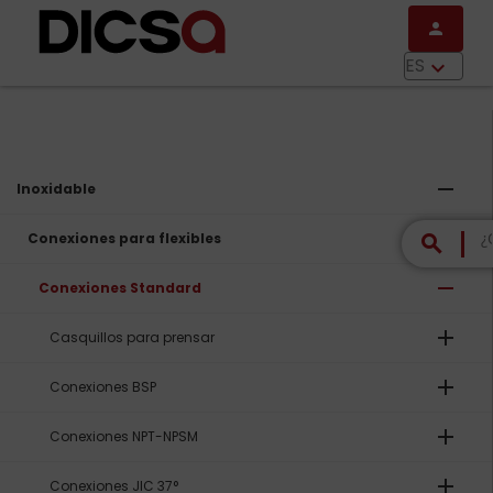
Pasar al contenido principal
person
menu
ES
keyboard_arrow_down
remove
Inoxidable
remove
Conexiones para flexibles
search
remove
Conexiones Standard
add
Casquillos para prensar
add
Conexiones BSP
add
Conexiones NPT-NPSM
add
Conexiones JIC 37°