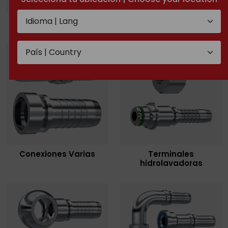
Conexiones Métricas
Espigas lisas
Conexiones Varias
Terminales
hidrolavadoras