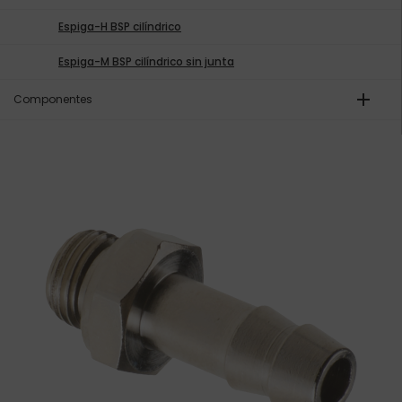
Espiga-H BSP cilíndrico
Espiga-M BSP cilíndrico sin junta
add
Componentes