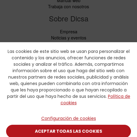
Manual web
Trabaja con nosotros
Sobre Dicsa
Empresa
Noticias y eventos
Servicios
Código de Conducta
Las cookies de este sitio web se usan para personalizar el
Responsabilidad Social
contenido y los anuncios, ofrecer funciones de redes
CbC Report
sociales y analizar el tráfico. Además, compartimos
información sobre el uso que haga del sitio web con
Descargas
nuestros partners de redes sociales, publicidad y análisis
web, quienes pueden combinarla con otra información
Lista de precios y folletos de productos
que les haya proporcionado o que hayan recopilado a
Certificados
partir del uso que haya hecho de sus servicios.
Política de
Tablas de prensado
cookies
Formularios de hidráulica
Contacto
Configuración de cookies
Contacto
ACEPTAR TODAS LAS COOKIES