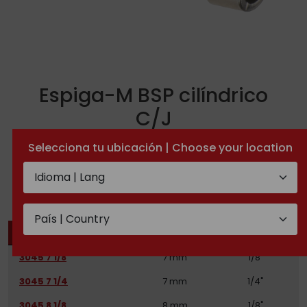
Espiga-M BSP cilíndrico
C/J
Selecciona tu ubicación | Choose your location
DOCUMENTACIÓN TÉCNICA
REFERENCIA
TUBO
ROSCA
3045 7 1/8
7 mm
1/8"
3045 7 1/4
7 mm
1/4"
3045 8 1/8
8 mm
1/8"