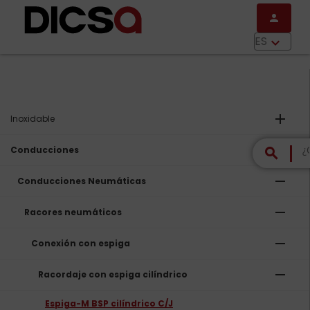
Pasar al contenido principal
person
menu
ES
keyboard_arrow_down
add
Inoxidable
remove
Conducciones
search
remove
Conducciones Neumáticas
remove
Racores neumáticos
remove
Conexión con espiga
remove
Racordaje con espiga cilíndrico
Espiga-M BSP cilíndrico C/J