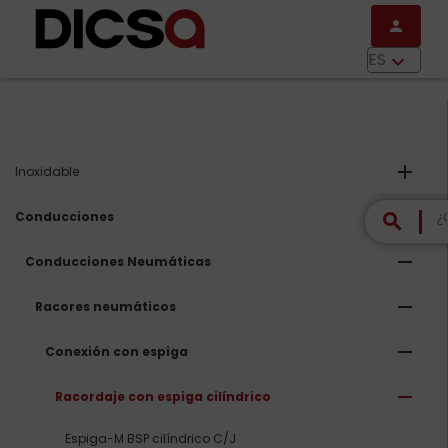
Pasar al contenido principal
person
menu
ES
keyboard_arrow_down
add
Inoxidable
remove
Conducciones
search
remove
Conducciones Neumáticas
remove
Racores neumáticos
remove
Conexión con espiga
remove
Racordaje con espiga cilíndrico
Espiga-M BSP cilíndrico C/J