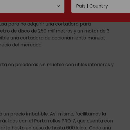
cusa para no adquirir una cortadora para
etro de disco de 250 milímetros y un motor de 3
nible una cortadora de accionamiento manual,
precio del mercado.
ta en peladoras sin mueble con útiles interiores y
 un precio imbatible. Así mismo, facilitamos la
áulicas con el Porta rollos PRO 7, que cuenta con
orta hasta un peso de hasta 600 kilos. Cada una