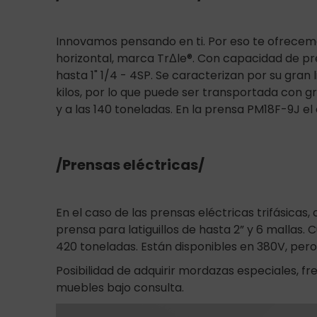
Innovamos pensando en ti. Por eso te ofrece
horizontal, marca TrΔle®. Con capacidad de pre
hasta 1" 1/4 - 4SP. Se caracterizan por su gran 
kilos, por lo que puede ser transportada con g
y a las 140 toneladas. En la prensa PM18F-9J e
/Prensas eléctricas/
En el caso de las prensas eléctricas trifásica
prensa para latiguillos de hasta 2” y 6 malla
420 toneladas. Están disponibles en 380V, pero
Posibilidad de adquirir mordazas especiales, fr
muebles bajo consulta.