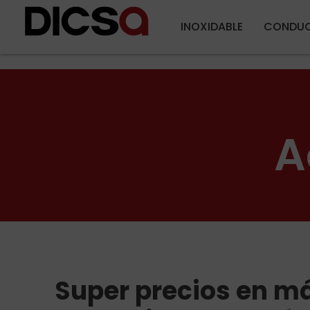
INOXIDABLE
CONDUC
A
Super precios en m