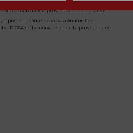
tema de logística integral e inteligente la ha
ndustrial con mayor proyección internacional.
ble por la confianza que sus clientes han
hecho, DICSA se ha convertido en tu proveedor de