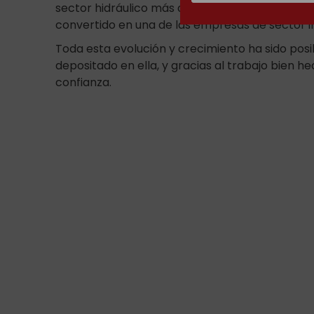
sector hidráulico más amplios del mundo. Su sis
convertido en una de las empresas de sector i
Toda esta evolución y crecimiento ha sido posi
depositado en ella, y gracias al trabajo bien 
confianza.