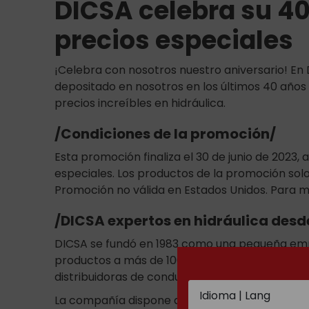
DICSA celebra su 40
precios especiales
¡Celebra con nosotros nuestro aniversario! E
depositado en nosotros en los últimos 40 año
precios increíbles en hidráulica.
/Condiciones de la promoción/
Esta promoción finaliza el 30 de junio de 2023
especiales. Los productos de la promoción solo 
Promoción no válida en Estados Unidos. Para m
/DICSA expertos en hidráulica desd
DICSA se fundó en 1983 como una pequeña empr
productos a más de 100 países. Actualmente fa
distribuidoras de conducciones y componentes 
La compañía dispone de los certificados de pr