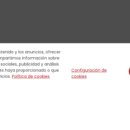
ntenido y los anuncios, ofrecer
compartimos información sobre
ociales, publicidad y análisis
les haya proporcionado o que
Configuración de
icios.
Política de cookies
cookies
CSA
 Eventos y últimas