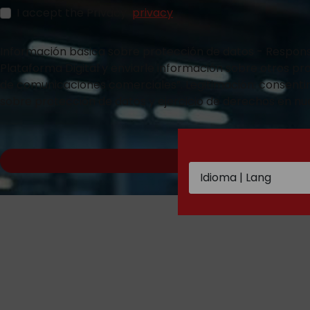
I accept the Privacy
privacy
Información básica sobre protección de datos - Responsabl
Plataforma Digital y enviarle información sobre otros pr
de comunicaciones comerciales”. Legitimación: consentimi
sobre protección de datos y ejercicio de derechos en nue