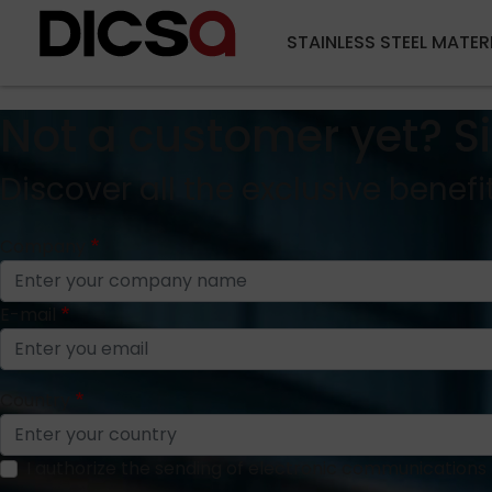
STAINLESS STEEL MATER
Not a customer yet? S
Discover all the exclusive benefi
Company
E-mail
Country
I authorize the sending of electronic communications