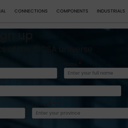
Skip to main content
IAL
CONNECTIONS
COMPONENTS
INDUSTRIALS
ign up
ts of the DICSA universe
Name
Province