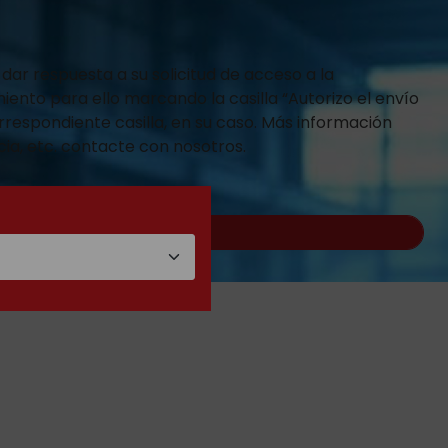
dar respuesta a su solicitud de acceso a la
iento para ello marcando la casilla “Autorizo el envío
rrespondiente casilla, en su caso. Más información
cia, etc. contacte con nosotros.