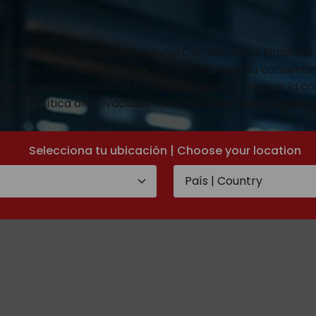
e: Distribuidora Internacional Carmen, S.A.U. Finalidad: 
oductos y servicios, siempre que nos otorgue su consentim
ento del interesado al facilitar sus datos y marcar la co
stra Política de Privacidad. Para cualquier duda, sugeren
Selecciona tu ubicación | Choose your location