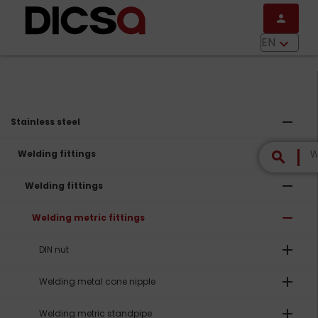
Skip to main content
person
menu
EN
keyboard_arrow_down
remove
Stainless steel
remove
Welding fittings
search
remove
Welding fittings
remove
Welding metric fittings
add
DIN nut
add
Welding metal cone nipple
add
Welding metric standpipe