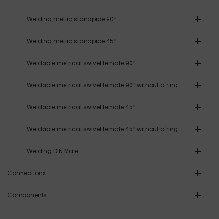
add
Welding metric standpipe 90º
add
Welding metric standpipe 45º
add
Weldable metrical swivel female 90º
add
Weldable metrical swivel female 90º without o´ring
add
Weldable metrical swivel female 45º
add
Weldable metrical swivel female 45º without o´ring
add
Welding DIN Male
add
Connections
add
Components