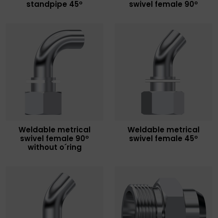
standpipe 45º
swivel female 90º
Weldable metrical
Weldable metrical
swivel female 90º
swivel female 45º
without o´ring