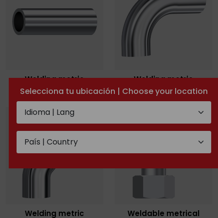
Welding metric
Welding metric
standpipe
standpipe 90º
Selecciona tu ubicación | Choose your location
Welding metric
Weldable metrical