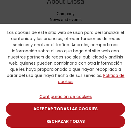
About Dicsa
Company
News and events
Services
Code of Conduct
Las cookies de este sitio web se usan para personalizar el
Social responsability
contenido y los anuncios, ofrecer funciones de redes
CbC Report
sociales y analizar el tráfico. Además, compartimos
información sobre el uso que haga del sitio web con
Downloads
nuestros partners de redes sociales, publicidad y análisis
web, quienes pueden combinarla con otra información
Price lists and leaflets
que les haya proporcionado o que hayan recopilado a
Certificates
partir del uso que haya hecho de sus servicios.
Política de
Crimping charts
cookies
Hydraulic Forms
Contact
Configuración de cookies
Contact
ACEPTAR TODAS LAS COOKIES
RECHAZAR TODAS
© COPYRIGHT 2025 DISTRIBUIDORA INTERNACIONAL CARMEN,
S.A.U.