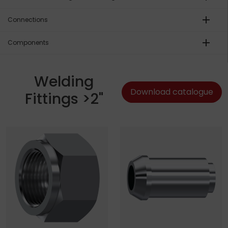
add
Connections
add
Components
Welding
Download catalogue
Fittings >2"