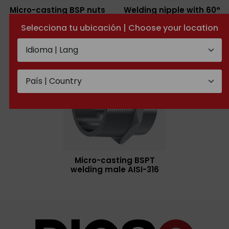
Micro-casting BSP nuts
Welding nipple with 60°
AISI-316
cone for BSP nut with
Selecciona tu ubicación | Choose your location
guide
Micro-casting BSPT
welding male AISI-316