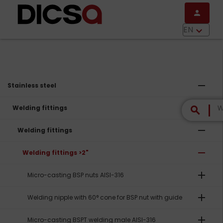
Skip to main content
person
menu
EN
keyboard_arrow_down
remove
Stainless steel
remove
Welding fittings
search
remove
Welding fittings
remove
Welding fittings >2"
add
Micro-casting BSP nuts AISI-316
add
Welding nipple with 60° cone for BSP nut with guide
add
Micro-casting BSPT welding male AISI-316