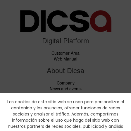
Digital Platform
Customer Area
Web Manual
About Dicsa
Company
News and events
Services
Code of Conduct
Las cookies de este sitio web se usan para personalizar el
Social responsability
contenido y los anuncios, ofrecer funciones de redes
CbC Report
sociales y analizar el tráfico. Además, compartimos
información sobre el uso que haga del sitio web con
Downloads
nuestros partners de redes sociales, publicidad y análisis