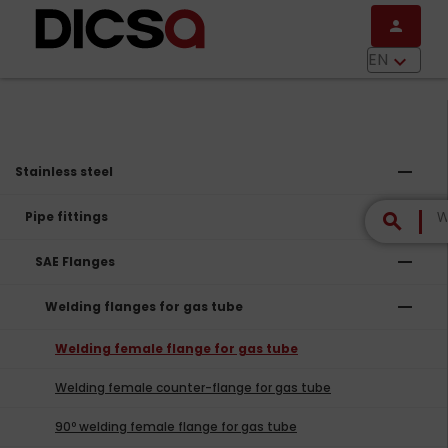
Skip to main content
person
menu
EN
keyboard_arrow_down
remove
Stainless steel
remove
Pipe fittings
search
remove
SAE Flanges
remove
Welding flanges for gas tube
Welding female flange for gas tube
Welding female counter-flange for gas tube
90º welding female flange for gas tube