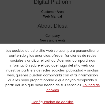
Digital Platform
Customer Area
Web Manual
About Dicsa
Company
News and events
Services
Code of Conduct
Las cookies de este sitio web se usan para personalizar el
Social responsability
contenido y los anuncios, ofrecer funciones de redes
CbC Report
sociales y analizar el tráfico. Además, compartimos
información sobre el uso que haga del sitio web con
Downloads
nuestros partners de redes sociales, publicidad y análisis
web, quienes pueden combinarla con otra información
Price lists and leaflets
que les haya proporcionado o que hayan recopilado a
Certificates
partir del uso que haya hecho de sus servicios.
Política de
Crimping charts
cookies
Hydraulic Forms
Contact
Configuración de cookies