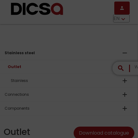
Skip to main content
person
menu
EN
keyboard_arrow_down
remove
Stainless steel
remove
Outlet
search
add
Stainless
add
Connections
add
Components
Outlet
Download catalogue