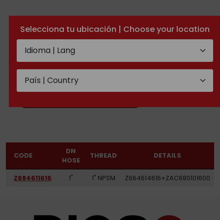
Selecciona tu ubicación | Choose your location
One piece double
hexagonal NPSM female
60° cone with o.ring
TECHNICAL DOCUMENTATION
DN
CODE
THREAD
DETAILS
HOSE
Z684611616
1"
1" NPSM
Z664614616+ZAC680101600