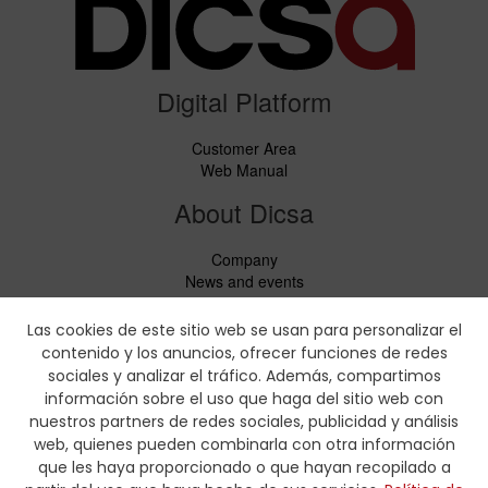
Digital Platform
Customer Area
Web Manual
About Dicsa
Company
News and events
Services
Code of Conduct
Las cookies de este sitio web se usan para personalizar el
Social responsability
contenido y los anuncios, ofrecer funciones de redes
CbC Report
sociales y analizar el tráfico. Además, compartimos
información sobre el uso que haga del sitio web con
Downloads
nuestros partners de redes sociales, publicidad y análisis
web, quienes pueden combinarla con otra información
Price lists and leaflets
que les haya proporcionado o que hayan recopilado a
Certificates