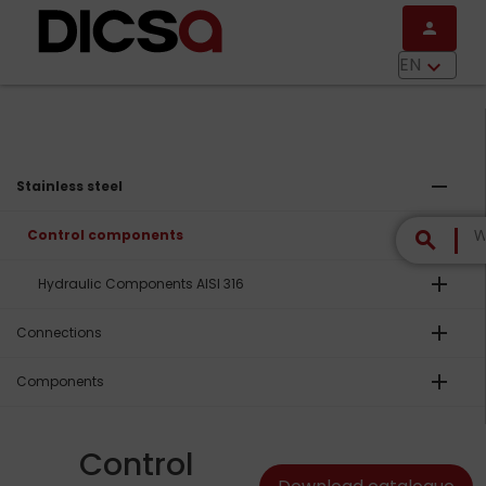
Skip to main content
person
menu
EN
keyboard_arrow_down
remove
Stainless steel
remove
Control components
search
add
Hydraulic Components AISI 316
add
Connections
add
Components
Control