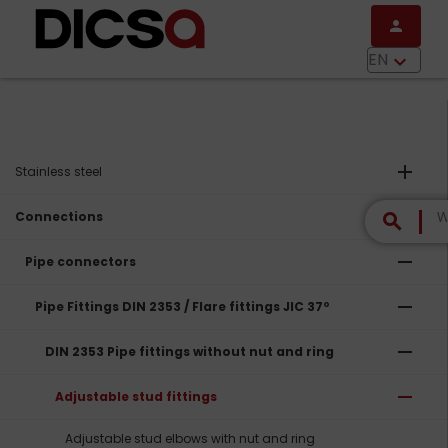
Skip to main content
person
menu
EN
keyboard_arrow_down
add
Stainless steel
remove
Connections
search
remove
Pipe connectors
remove
Pipe Fittings DIN 2353 / Flare fittings JIC 37º
remove
DIN 2353 Pipe fittings without nut and ring
remove
Adjustable stud fittings
Adjustable stud elbows with nut and ring