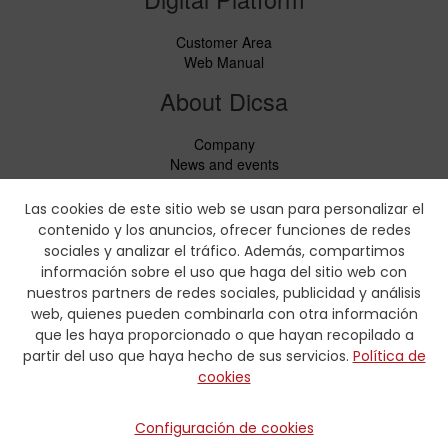
Customer Area
Web Manual
About Dicsa
Company
News and events
Services
Code of Conduct
Las cookies de este sitio web se usan para personalizar el
Social responsability
contenido y los anuncios, ofrecer funciones de redes
CbC Report
sociales y analizar el tráfico. Además, compartimos
información sobre el uso que haga del sitio web con
Downloads
nuestros partners de redes sociales, publicidad y análisis
web, quienes pueden combinarla con otra información
Price lists and leaflets
que les haya proporcionado o que hayan recopilado a
Certificates
partir del uso que haya hecho de sus servicios.
Política de
Crimping charts
cookies
Hydraulic Forms
Contact
Configuración de cookies